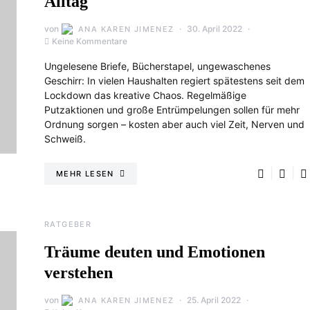
Alltag
von
30. April 2022
ANA KAREN JIMENEZ
Keine Kommentare
Ungelesene Briefe, Bücherstapel, ungewaschenes
Geschirr: In vielen Haushalten regiert spätestens seit dem
Lockdown das kreative Chaos. Regelmäßige
Putzaktionen und große Entrümpelungen sollen für mehr
Ordnung sorgen – kosten aber auch viel Zeit, Nerven und
Schweiß.
MEHR LESEN
RATGEBER
Träume deuten und Emotionen
verstehen
von
25. April 2022
ANA KAREN JIMENEZ