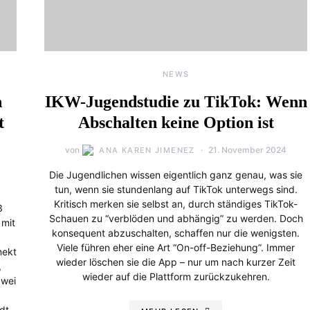
NEWS
n
IKW-Jugendstudie zu TikTok: Wenn
t
Abschalten keine Option ist
von
21. November 2024
ANA KAREN JIMENEZ
Die Jugendlichen wissen eigentlich ganz genau, was sie
tun, wenn sie stundenlang auf TikTok unterwegs sind.
Kritisch merken sie selbst an, durch ständiges TikTok-
3
Schauen zu “verblöden und abhängig” zu werden. Doch
 mit
konsequent abzuschalten, schaffen nur die wenigsten.
Viele führen eher eine Art “On-off-Beziehung”. Immer
nekt
wieder löschen sie die App – nur um nach kurzer Zeit
,
wieder auf die Plattform zurückzukehren.
zwei
dt.