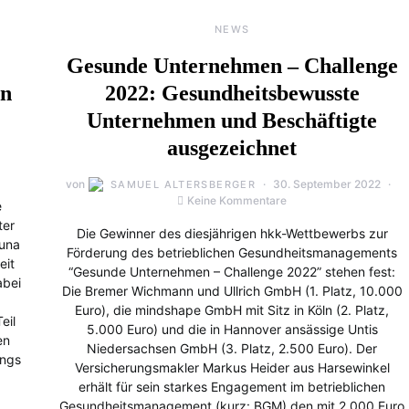
NEWS
Gesunde Unternehmen – Challenge
in
2022: Gesundheitsbewusste
Unternehmen und Beschäftigte
ausgezeichnet
von
30. September 2022
SAMUEL ALTERSBERGER
Keine Kommentare
e
ter
Die Gewinner des diesjährigen hkk-Wettbewerbs zur
luna
Förderung des betrieblichen Gesundheitsmanagements
eit
“Gesunde Unternehmen – Challenge 2022” stehen fest:
abei
Die Bremer Wichmann und Ullrich GmbH (1. Platz, 10.000
Euro), die mindshape GmbH mit Sitz in Köln (2. Platz,
eil
5.000 Euro) und die in Hannover ansässige Untis
en
Niedersachsen GmbH (3. Platz, 2.500 Euro). Der
ings
Versicherungsmakler Markus Heider aus Harsewinkel
erhält für sein starkes Engagement im betrieblichen
Gesundheitsmanagement (kurz: BGM) den mit 2.000 Euro