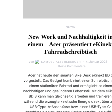
NEWS
New Work und Nachhaltigkeit i
einem – Acer präsentiert eKinek
Fahrradschreibtisch
von
4. Januar 2023
SAMUEL ALTERSBERGER
Keine Kommentare
Acer hat heute den smarten Bike Desk eKinekt BD 
vorgestellt. Das Gadget kombiniert einen Schreibtisch
einem stationären Fahrrad und ermöglicht so einen
nachhaltigen und gesünderen Lebensstil. Mit dem eKi
BD 3 kann man gleichzeitig arbeiten und trainieren
während die erzeugte kinetische Energie direkt über 
USB-Type-A-Anschlüsse bzw. einen USB-Type-C-
Anschluss die verwendeten Geräte antreibt und auflä