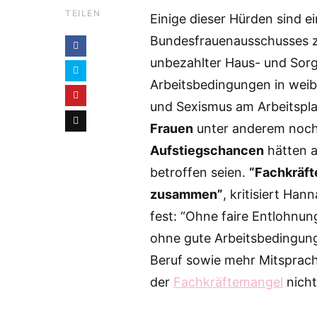
TEILEN
Einige dieser Hürden sind 
Bundesfrauenausschusses zu
unbezahlter Haus- und Sor
Arbeitsbedingungen in weib
und Sexismus am Arbeitspla
Frauen
unter anderem noc
Aufstiegschancen
hätten a
betroffen seien.
“Fachkräft
zusammen”
, kritisiert Ha
fest: “Ohne faire Entlohnun
ohne gute Arbeitsbedingung
Beruf sowie mehr Mitsprach
der
Fachkräftemangel
nicht