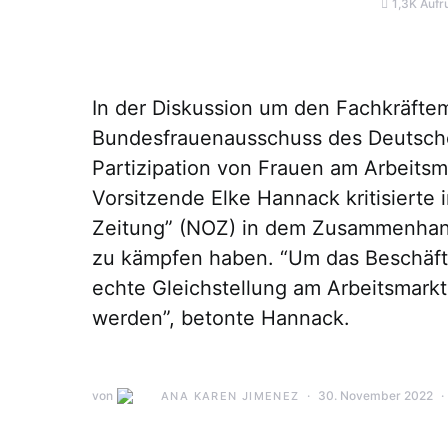
1,3K Aufr
In der Diskussion um den Fachkräft
Bundesfrauenausschuss des Deutsch
Partizipation von Frauen am Arbeitsm
Vorsitzende Elke Hannack kritisiert
Zeitung” (NOZ) in dem Zusammenhan
zu kämpfen haben. “Um das Beschäfti
echte Gleichstellung am Arbeitsmark
werden”, betonte Hannack.
von
30. November 2022
ANA KAREN JIMENEZ