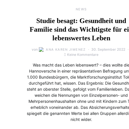
NEWS
Studie besagt: Gesundheit und
Familie sind das Wichtigste für e
lebenswertes Leben
von
30. September 2022
ANA KAREN JIMENEZ
Keine Kommentare
Was macht das Leben lebenswert? – dies wollte di
Hannoversche in einer repräsentativen Befragung un
1.000 Bundesbürgern, die Marktforschungsinstitut To
durchgeführt hat, wissen. Das Ergebnis: Die Gesundh
steht an oberster Stelle, gefolgt vom Familienleben. D
weichen die Nennungen von Einzelpersonen- und
Mehrpersonenhaushalten ohne und mit Kindern zum T
erheblich voneinander ab. Das Absicherungsverhalt
spiegelt die genannten Werte bei allen Gruppen allerd
nicht wider.