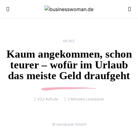
NEWS
Kaum angekommen, schon
teurer – wofür im Urlaub
das meiste Geld draufgeht
432 Aufrufe
2 Minuten Lesedauer
© norisbank GmbH