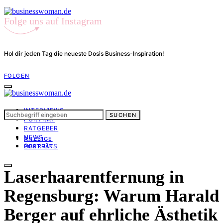
Folge uns auf Instagram
Hol dir jeden Tag die neueste Dosis Business-Inspiration!
FOLGEN
INTERVIEWS
Suchen
SUCHEN
PORTRÄT
nach:
RATGEBER
NEWS
ANZEIGE
ÜBER UNS
PORTRÄT
Laserhaarentfernung in
Regensburg: Warum Harald
Berger auf ehrliche Ästhetik