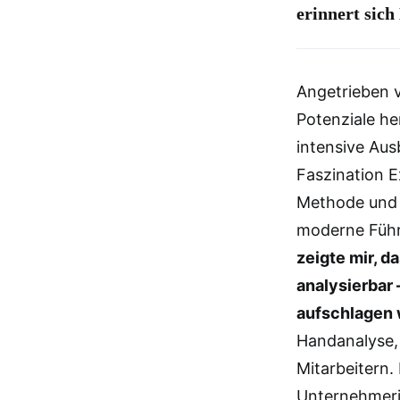
erinnert sic
Angetrieben 
Potenziale he
intensive Aus
Faszination E
Methode und d
moderne Führ
zeigte mir, d
analysierbar 
aufschlagen 
Handanalyse,
Mitarbeitern.
Unternehmerin