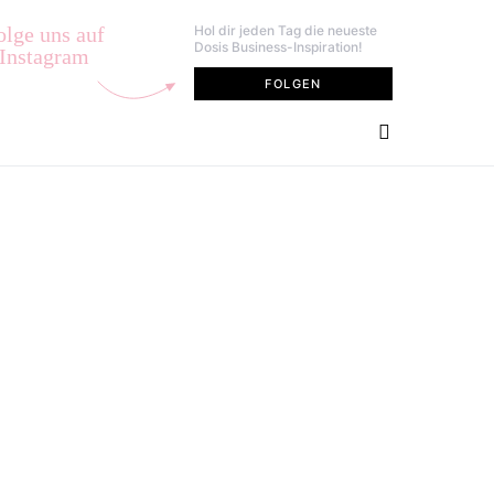
olge uns auf
Hol dir jeden Tag die neueste
Dosis Business-Inspiration!
Instagram
FOLGEN