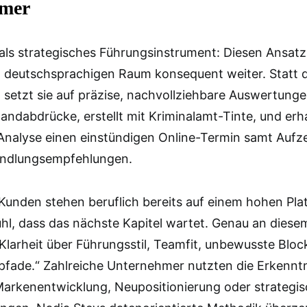
hmer
ls strategisches Führungsinstrument: Diesen Ansatz
 deutschsprachigen Raum konsequent weiter. Statt d
 setzt sie auf präzise, nachvollziehbare Auswertung
andabdrücke, erstellt mit Kriminalamt-Tinte, und erh
Analyse einen einstündigen Online-Termin samt Aufz
andlungsempfehlungen.
 Kunden stehen beruflich bereits auf einem hohen Pla
hl, dass das nächste Kapitel wartet. Genau an diesem
larheit über Führungsstil, Teamfit, unbewusste Blo
fade.“ Zahlreiche Unternehmer nutzten die Erkenntn
 Markenentwicklung, Neupositionierung oder strategi