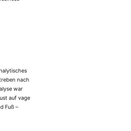
nalytisches
treben nach
alyse war
ust auf vage
d Fuß –