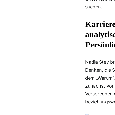
suchen.
Karrier
analyti
Persönl
Nadia Stey br
Denken, die 
dem „Warum“.
zunächst von 
Versprechen 
beziehungswe