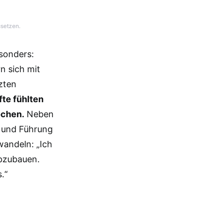
usetzen.
sonders:
n sich mit
zten
te fühlten
ochen.
Neben
 und Führung
wandeln: „Ich
abzubauen.
.“