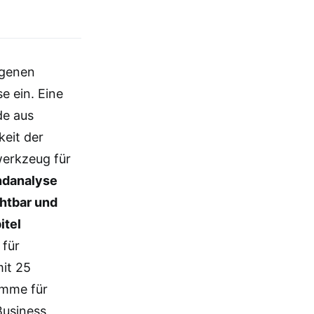
igenen
e ein. Eine
de aus
keit der
werkzeug für
ndanalyse
chtbar und
itel
 für
it 25
imme für
Business