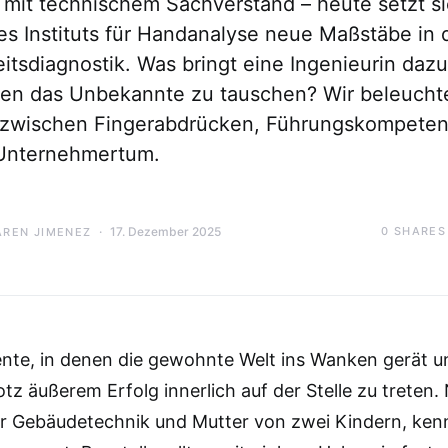
 mit technischem Sachverstand – heute setzt si
es Instituts für Handanalyse neue Maßstäbe in 
itsdiagnostik. Was bringt eine Ingenieurin dazu
gen das Unbekannte zu tauschen? Wir beleucht
 zwischen Fingerabdrücken, Führungskompete
 Unternehmertum.
17. Dezember 2025
0
SHARES
AREN JIMENEZ
nte, in denen die gewohnte Welt ins Wanken gerät u
tz äußerem Erfolg innerlich auf der Stelle zu treten. 
ür Gebäudetechnik und Mutter von zwei Kindern, ken