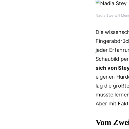
Nadia Stey will Men
Die wissensch
Fingerabdrück
jeder Erfahr
Schaubild per
sich von Ste
eigenen Hürd
lag die größt
musste lernen
Aber mit Fakt
Vom Zweif