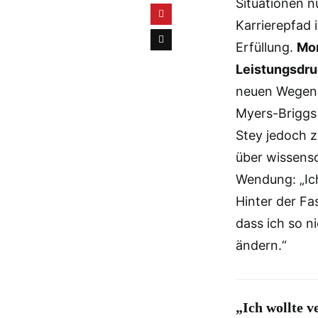
Situationen n
Karrierepfad
Erfüllung.
Mon
Leistungsdru
neuen Wegen d
Myers-Briggs 
Stey jedoch z
über wissens
Wendung: „Ich
Hinter der Fa
dass ich so 
ändern.“
„Ich wollte v