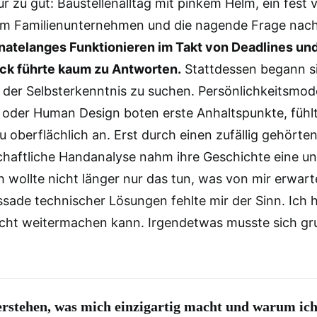
ur zu gut: Baustellenalltag mit pinkem Helm, ein fest
 im Familienunternehmen und die nagende Frage nac
atelanges Funktionieren im Takt von Deadlines un
ck führte kaum zu Antworten.
Stattdessen begann si
er Selbsterkenntnis zu suchen. Persönlichkeitsmode
oder Human Design boten erste Anhaltspunkte, fühlt
u oberflächlich an. Erst durch einen zufällig gehörte
chaftliche Handanalyse nahm ihre Geschichte eine u
 wollte nicht länger nur das tun, was von mir erwart
ssade technischer Lösungen fehlte mir der Sinn. Ich 
nicht weitermachen kann. Irgendetwas musste sich g
erstehen, was mich einzigartig macht und warum ich