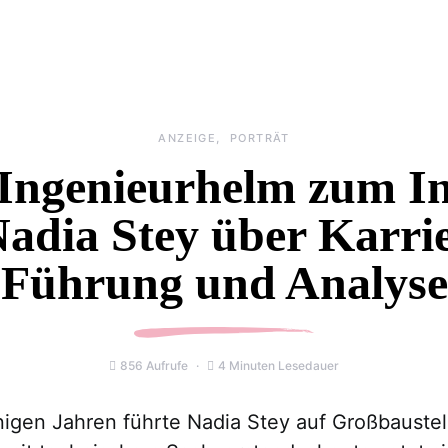
ANZEIGE
PORTRÄT
ngenieurhelm zum In
Nadia Stey über Karrie
Führung und Analyse
856 Aufrufe
4 Minuten Lesedauer
nigen Jahren führte Nadia Stey auf Großbaustel