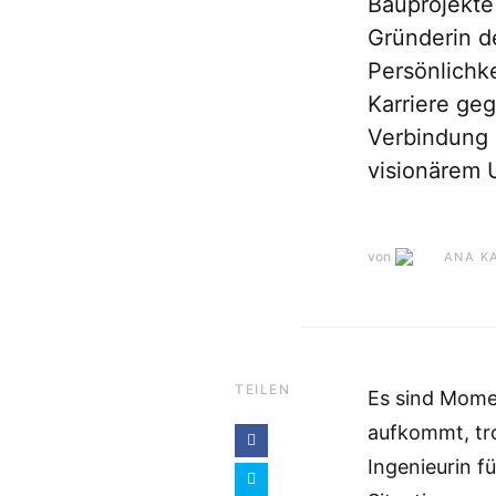
Bauprojekte
Gründerin d
Persönlichke
Karriere ge
Verbindung
visionärem
von
ANA K
TEILEN
Es sind Mome
aufkommt, tro
Ingenieurin f