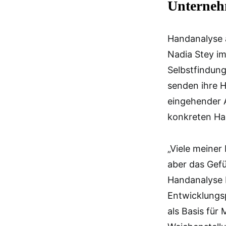
Unterne
Handanalyse a
Nadia Stey im
Selbstfindung
senden ihre H
eingehender 
konkreten H
„Viele meiner
aber das Gefü
Handanalyse K
Entwicklungsp
als Basis für