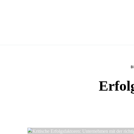
B
Erfol