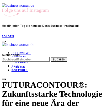
Folge uns auf Instagram
Hol dir jeden Tag die neueste Dosis Business-Inspiration!
FOLGEN
INTERVIEWS
Suchen nach:
PORTRÄT
SUCHEN
RATGEBER
NEWS
ANZEIGE
ÜBER UNS
PORTRÄT
FUTURACONTOUR®:
Zukunftsstarke Technologie
für eine neue Ära der