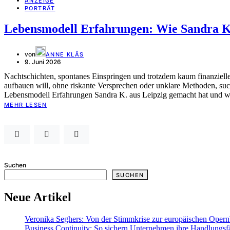
ANZEIGE
PORTRÄT
Lebensmodell Erfahrungen: Wie Sandra K. 
von
ANNE KLÄS
9. Juni 2026
Nachtschichten, spontanes Einspringen und trotzdem kaum finanzieller
aufbauen will, ohne riskante Versprechen oder unklare Methoden, suc
Lebensmodell Erfahrungen Sandra K. aus Leipzig gemacht hat und wa
MEHR LESEN
Suchen
SUCHEN
Neue Artikel
Veronika Seghers: Von der Stimmkrise zur europäischen Oper
Business Continuity: So sichern Unternehmen ihre Handlungsfä