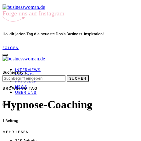
Folge uns auf Instagram
Hol dir jeden Tag die neueste Dosis Business-Inspiration!
FOLGEN
INTERVIEWS
Suchen nach:
PORTRÄT
SUCHEN
RATGEBER
NEWS
BROWSING TAG
ÜBER UNS
Hypnose-Coaching
1 Beitrag
MEHR LESEN
2,1K Aufrufe