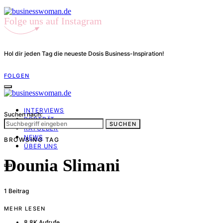
Folge uns auf Instagram
Hol dir jeden Tag die neueste Dosis Business-Inspiration!
FOLGEN
INTERVIEWS
Suchen nach:
PORTRÄT
SUCHEN
RATGEBER
NEWS
BROWSING TAG
ÜBER UNS
Dounia Slimani
1 Beitrag
MEHR LESEN
8,8K Aufrufe