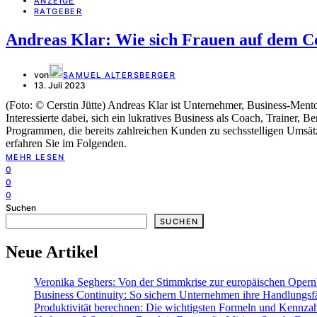
ANZEIGE
RATGEBER
Andreas Klar: Wie sich Frauen auf dem C
von
SAMUEL ALTERSBERGER
13. Juli 2023
(Foto: © Cerstin Jütte) Andreas Klar ist Unternehmer, Business-Me
Interessierte dabei, sich ein lukratives Business als Coach, Trainer,
Programmen, die bereits zahlreichen Kunden zu sechsstelligen Umsät
erfahren Sie im Folgenden.
MEHR LESEN
0
0
0
Suchen
SUCHEN
Neue Artikel
Veronika Seghers: Von der Stimmkrise zur europäischen Oper
Business Continuity: So sichern Unternehmen ihre Handlungsfä
Produktivität berechnen: Die wichtigsten Formeln und Kennza