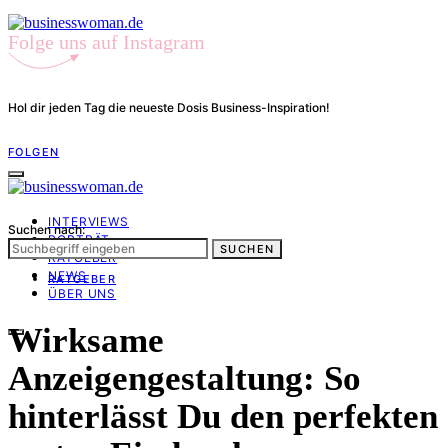
Folge uns auf Instagram
Hol dir jeden Tag die neueste Dosis Business-Inspiration!
FOLGEN
INTERVIEWS
Suchen nach:
PORTRÄT
SUCHEN
RATGEBER
NEWS
RATGEBER
ÜBER UNS
Wirksame
Anzeigengestaltung: So
hinterlässt Du den perfekten