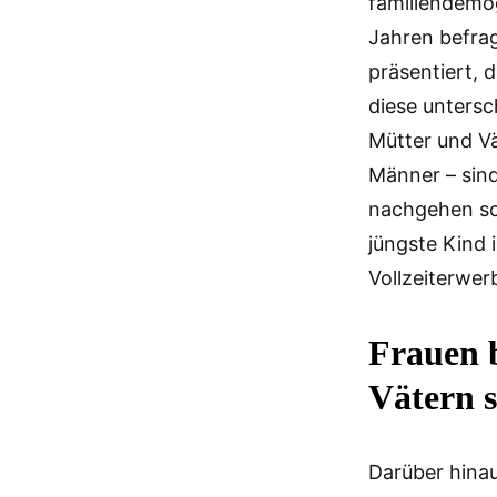
familiendemo
Jahren befrag
präsentiert, 
diese untersc
Mütter und Vä
Männer – sind
nachgehen sol
jüngste Kind 
Vollzeiterwer
Frauen b
Vätern 
Darüber hinau