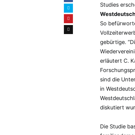
Studies ersch
Westdeutschl
So befürwort
Vollzeiterwer
gebürtige. “D
Wiedervereini
erläutert C. 
Forschungspro
sind die Unt
in Westdeutsc
Westdeutschla
diskutiert wu
Die Studie ba