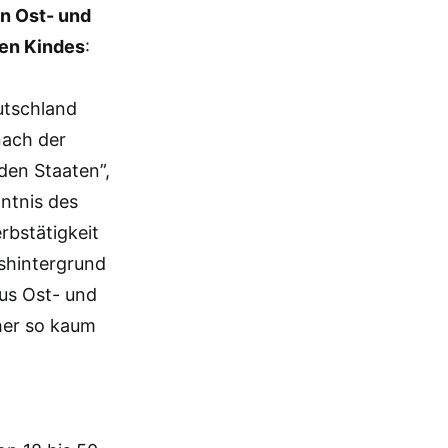
n Ost- und
ten Kindes
:
eutschland
nach der
den Staaten”,
nntnis des
rbstätigkeit
shintergrund
aus Ost- und
her so kaum