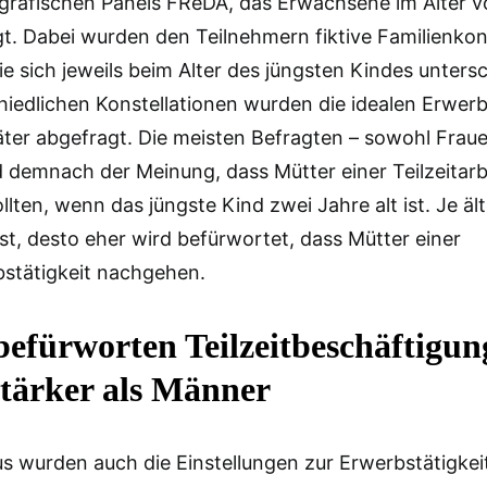
grafischen Panels FReDA, das Erwachsene im Alter vo
t. Dabei wurden den Teilnehmern fiktive Familienkon
die sich jeweils beim Alter des jüngsten Kindes unters
hiedlichen Konstellationen wurden die idealen Erwer
ter abgefragt. Die meisten Befragten – sowohl Fraue
 demnach der Meinung, dass Mütter einer Teilzeitarb
lten, wenn das jüngste Kind zwei Jahre alt ist. Je äl
ist, desto eher wird befürwortet, dass Mütter einer
bstätigkeit nachgehen.
efürworten Teilzeitbeschäftigun
stärker als Männer
s wurden auch die Einstellungen zur Erwerbstätigkei