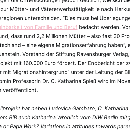
gen die Untersuchungen jedoch deutlich, wie sich di
 zur Mütter- und Vätererwerbstätigkeit je nach Herku
regionen unterscheiden. “Dies muss bei Überlegunge
einbarkeit von Familie und Beruf
bedacht werden. Vor
nd, dass rund 2,2 Millionen Mütter – also fast 30 Pro
tschland – eine eigene Migrationserfahrung haben”, e
nstein, Vorstand der Stiftung Ravensburger Verlag,
jekt mit 160.000 Euro fördert. Der Endbericht der z
r mit Migrationshintergrund” unter der Leitung der B
omin Professorin Dr. C. Katharina Spieß wird im No
n veröffentlicht.
ilprojekt hat neben Ludovica Gambaro, C. Katharina
om BiB auch Katharina Wrohlich vom DIW Berlin mitg
or Papa Work? Variations in attitudes towards pare