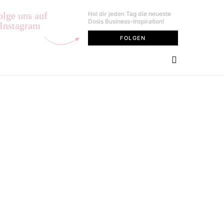
olge uns auf
Hol dir jeden Tag die neueste
Dosis Business-Inspiration!
Instagram
FOLGEN