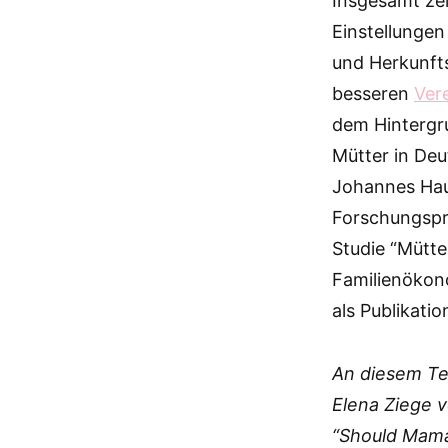
Insgesamt zei
Einstellungen
und Herkunfts
besseren
Ver
dem Hintergru
Mütter in Deu
Johannes Haue
Forschungspro
Studie “Mütte
Familienökon
als Publikatio
An diesem Te
Elena Ziege v
“Should Mama 