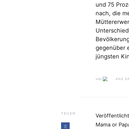
und 75 Proze
nach, die me
Müttererwer
Unterschied
Bevölkerung
gegenüber e
jüngsten Ki
von
ANA K
TEILEN
Veröffentlich
Mama or Papa 