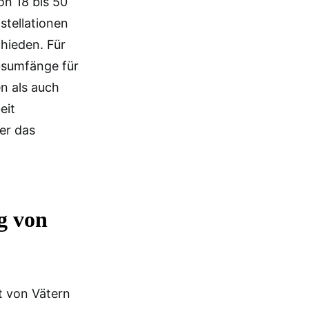
n 18 bis 50
stellationen
chieden. Für
bsumfänge für
n als auch
eit
ter das
g von
t von Vätern