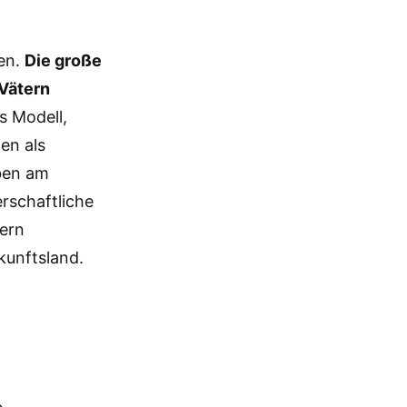
en.
Die große
 Vätern
s Modell,
en als
eben am
erschaftliche
nern
kunftsland.