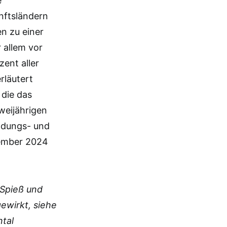
e
nftsländern
n zu einer
 allem vor
zent aller
rläutert
 die das
weijährigen
ildungs- und
vember 2024
 Spieß und
ewirkt, siehe
ntal