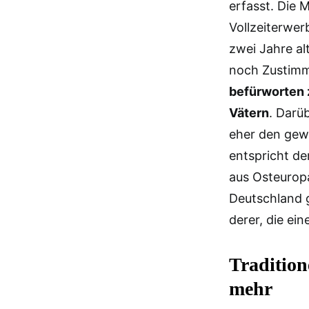
erfasst. Die 
Vollzeiterwerb
zwei Jahre al
noch Zustimmu
befürworten 
Vätern
. Darü
eher den gew
entspricht de
aus Osteurop
Deutschland g
derer, die ei
Tradition
mehr