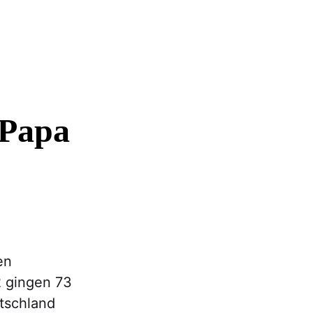
 Papa
en
2 gingen 73
utschland