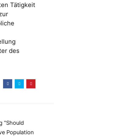
ten Tätigkeit
zur
liche
ellung
ter des
g “Should
ve Population