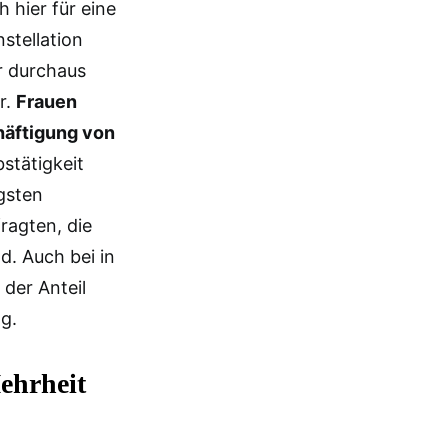
 hier für eine
nstellation
ar durchaus
r.
Frauen
häftigung von
stätigkeit
gsten
ragten, die
. Auch bei in
 der Anteil
ng.
Mehrheit