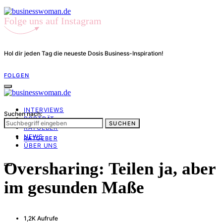
Folge uns auf Instagram
Hol dir jeden Tag die neueste Dosis Business-Inspiration!
FOLGEN
INTERVIEWS
Suchen nach:
PORTRÄT
SUCHEN
RATGEBER
NEWS
RATGEBER
ÜBER UNS
Oversharing: Teilen ja, aber
im gesunden Maße
1,2K Aufrufe