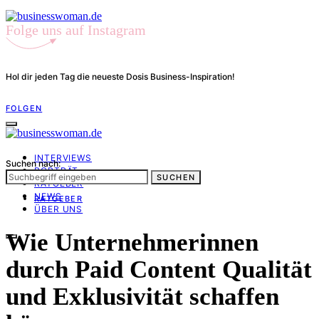
Folge uns auf Instagram
Hol dir jeden Tag die neueste Dosis Business-Inspiration!
FOLGEN
INTERVIEWS
Suchen nach:
PORTRÄT
SUCHEN
RATGEBER
NEWS
RATGEBER
ÜBER UNS
Wie Unternehmerinnen
durch Paid Content Qualität
und Exklusivität schaffen