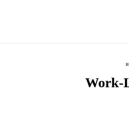
B
Work-L