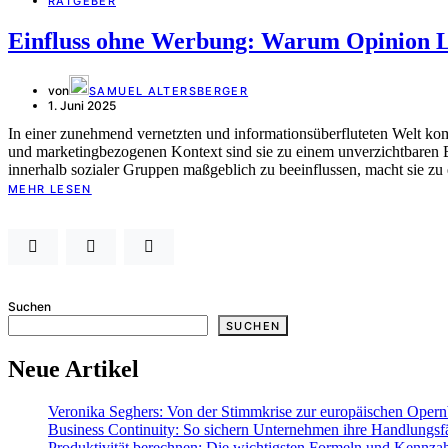
RATGEBER
Einfluss ohne Werbung: Warum Opinion L
von
SAMUEL ALTERSBERGER
1. Juni 2025
In einer zunehmend vernetzten und informationsüberfluteten Welt ko
und marketingbezogenen Kontext sind sie zu einem unverzichtbaren 
innerhalb sozialer Gruppen maßgeblich zu beeinflussen, macht sie zu
MEHR LESEN
Suchen
SUCHEN
Neue Artikel
Veronika Seghers: Von der Stimmkrise zur europäischen Oper
Business Continuity: So sichern Unternehmen ihre Handlungsfä
Produktivität berechnen: Die wichtigsten Formeln und Kennza